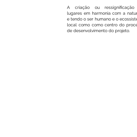
A criação ou ressignificaçã
lugares em harmonia com a natu
e tendo o ser humano e o ecossis
local como como centro do proc
de desenvolvimento do projeto.
O des
Dar acesso de forma ampla 