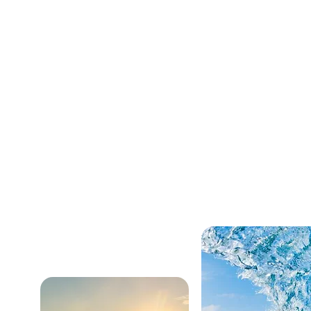
permitam atingir o equilíbrio
necessidades humanas e
recursos naturais, evit
qualidade de vida das próxim