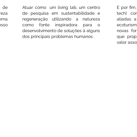
o de
Atuar como um living lab, um centro
E por fim,
reza
de pesquisa em sustentabilidade e
tech) co
tema
regeneração utilizando a natureza
aliadas a
esso
como fonte inspiradora para o
ecoturism
desenvolvimento de soluções à alguns
novas fo
dos principais problemas humanos.
que propr
valor ass
afio
A s
Encontrar um model
a ferramentas que nos