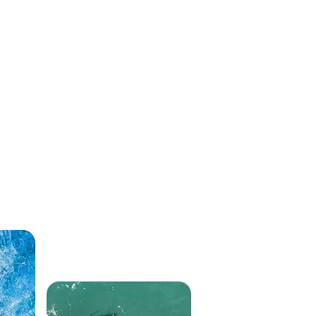
permita compartilha
 entre o suprimento das
desenvolvidas na B
 a preservação dos
laboratório vivo par
ando comprometer a
que busquem desen
as gerações.
coabitação humana 
ambiente.