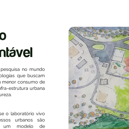
io
ntável
e pesquisa no mundo
nologias que buscam
com menor consumo de
fra-estrutura urbana
ureza.
e o laboratório vivo
essos urbanos são
sim um modelo de